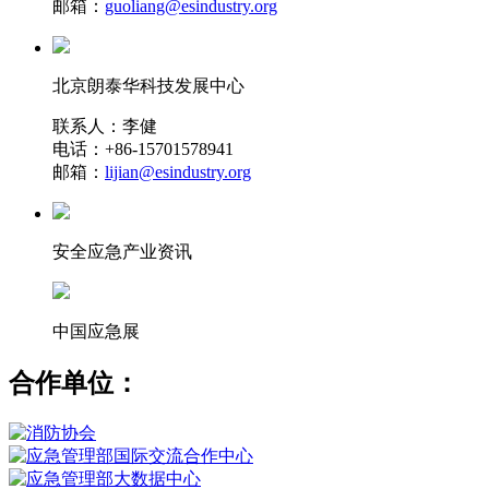
邮箱：
guoliang@esindustry.org
北京朗泰华科技发展中心
联系人：李健
电话：+86-15701578941
邮箱：
lijian@esindustry.org
安全应急产业资讯
中国应急展
合作单位：