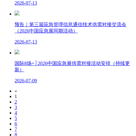
2026-07-13
预告｜第三届应急管理信息通信技术供需对接交流会
（2026中国应急展同期活动）
2026-07-13
国际8场+│2026中国应急展供需对接活动安排（持续更
新）
2026-07-09
«
1
2
3
4
5
6
7
8