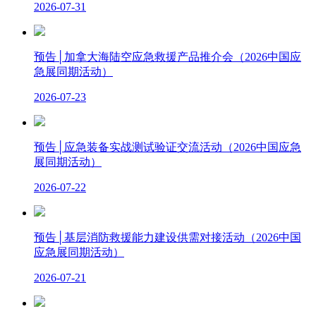
2026-07-31
预告│加拿大海陆空应急救援产品推介会（2026中国应
急展同期活动）
2026-07-23
预告│应急装备实战测试验证交流活动（2026中国应急
展同期活动）
2026-07-22
预告│基层消防救援能力建设供需对接活动（2026中国
应急展同期活动）
2026-07-21