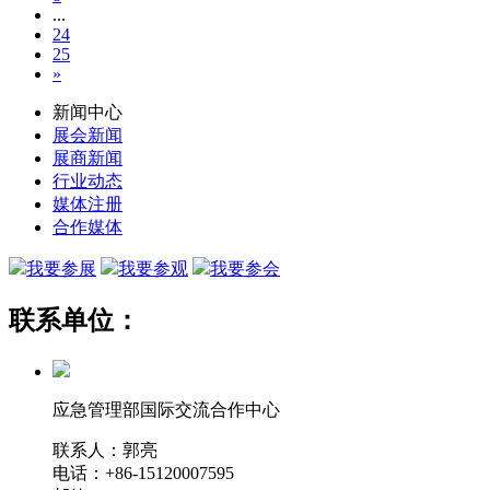
...
24
25
»
新闻中心
展会新闻
展商新闻
行业动态
媒体注册
合作媒体
我要参展
我要参观
我要参会
联系单位：
应急管理部国际交流合作中心
联系人：郭亮
电话：+86-15120007595