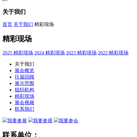
关于我们
首页
关于我们
精彩现场
精彩现场
2025 精彩现场
2024 精彩现场
2023 精彩现场
2022 精彩现场
关于我们
展会概览
往届回顾
展示范围
组织机构
精彩现场
展会视频
联系我们
我要参展
我要参观
我要参会
联系单位：