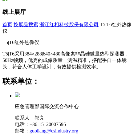
线上展厅
首页
按展品搜索
浙江红相科技股份有限公司
T5|T6红外热像
仪
T5|T6红外热像仪
T5|T6采用384×288|640×480高像素非晶硅微量热型探测器，
50Hz帧频，优秀的成像质量，测温精准，搭配手自一体镜
头，符合人体工学设计，有效提供检测效率。
联系单位：
应急管理部国际交流合作中心
联系人：郭亮
电话：+86-15120007595
邮箱：
guoliang@esindustry.org