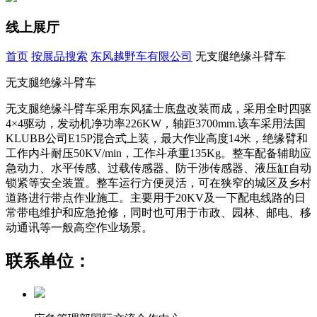
线上展厅
首页
按展品搜索
东风越野车有限公司
无支腿绝缘斗臂车
无支腿绝缘斗臂车
无支腿绝缘斗臂车采用东风猛士底盘改装而成，采用全时四驱
4×4驱动，发动机净功率226KW，轴距3700mm.该车采用法国
KLUBB公司E15P混合式上装，最大作业高度14米，绝缘臂和
工作内斗耐压50KV/min，工作斗承重135Kg。整车配备辅助应
急动力、水平传感、过载传感器、防干涉传感器、液压缸自动
锁紧等安全装置。整车运行方便灵活，可在狭窄的城区及乡村
道路进行带点作业施工。主要用于20KV及一下配电线路的日
常带电维护和应急抢修，同时也可用于市政、园林、邮电、移
动通讯等一般高空作业场景。
联系单位：