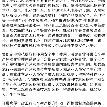
准，增强风险隐患排查专业性和穿透力，有效管控风险、消除
隐患，推动重大涉险事故起数持续下降。依法依规深化危险化
学品、燃气、电动自行车、新能源汽车充电基础设施、人员密
集场所动火作业、建筑保温材料、消防产品质量安全、充电宝
等“一件事”全链条专项整治。强力推进畅通消防“生命通道”、
提高煤炭深部开采水平、推动化工老旧装置淘汰退出和更新改
造、加强民航飞行安全等重点任务。规范科学开展事故调查，
查清查透事故原因和责任，通过事故调查、问题整改、验收销
号、追责问责形成闭环；同时注重发现质量和标准缺失问题，
推动标准查漏补缺和提质升级，带动提升本质安全水平。
督促企业规范提取和使用安全生产费用，激励企业开展安全生
产标准化管理体系建设，定期评定标准化达标企业。健全安全
生产举报和生产经营单位事故隐患内部报告奖励机制。加强高
危行业领域生产经营单位主要负责人和从业人员安全生产培
训，探索建立从业人员安全准入和退出机制，严格特种作业人
员“考培分离”。定期发布应急管理先进适用技术装备推广和安
全生产落后技术装备淘汰目录，大力发展风险感知、监测预
警、异常工况处置等新技术新装备，推进设备换新、机器换
人、生产换线。
开展房屋市政工程安全生产提升行动，严格限制超高层建筑，