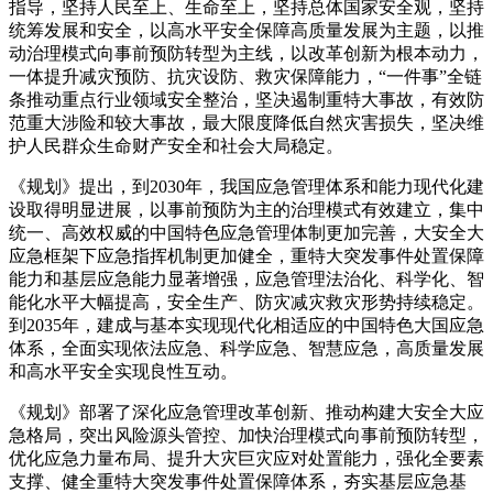
指导，坚持人民至上、生命至上，坚持总体国家安全观，坚持
统筹发展和安全，以高水平安全保障高质量发展为主题，以推
动治理模式向事前预防转型为主线，以改革创新为根本动力，
一体提升减灾预防、抗灾设防、救灾保障能力，“一件事”全链
条推动重点行业领域安全整治，坚决遏制重特大事故，有效防
范重大涉险和较大事故，最大限度降低自然灾害损失，坚决维
护人民群众生命财产安全和社会大局稳定。
《规划》提出，到2030年，我国应急管理体系和能力现代化建
设取得明显进展，以事前预防为主的治理模式有效建立，集中
统一、高效权威的中国特色应急管理体制更加完善，大安全大
应急框架下应急指挥机制更加健全，重特大突发事件处置保障
能力和基层应急能力显著增强，应急管理法治化、科学化、智
能化水平大幅提高，安全生产、防灾减灾救灾形势持续稳定。
到2035年，建成与基本实现现代化相适应的中国特色大国应急
体系，全面实现依法应急、科学应急、智慧应急，高质量发展
和高水平安全实现良性互动。
《规划》部署了深化应急管理改革创新、推动构建大安全大应
急格局，突出风险源头管控、加快治理模式向事前预防转型，
优化应急力量布局、提升大灾巨灾应对处置能力，强化全要素
支撑、健全重特大突发事件处置保障体系，夯实基层应急基