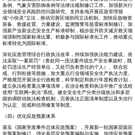
条例、气象灾害防御条例等法律法规制修订工作。加强新兴行
业领域安全风险防控问题研究。支持各地开展应急管理领
域“小快灵”立法，推动完善区域协同立法机制。加快应急物资
装备、救援处置、力量建设、监测预警等急需标准制修订。加
强新产业新业态安全生产标准研制，稳步提升防灾减灾救灾领
域强制性国家标准比重。积极参与国际标准化工作，推动重点
标准转化为国际标准。
深化应急管理综合行政执法改革，持续加强执法能力建设。依
法采取“一案双罚”（查处同一违法案件或生产安全事故时，既
处罚违法生产经营单位，又处罚负有责任的个人）、联合惩
戒、行刑衔接等措施，加大重点行业领域安全生产执法力度。
严格规范开展涉企行政检查，科学制定和执行年度检查计划，
建立执法检查重点事项清单，在涉企检查和执法中推广全流程
使用“互联网+执法”系统。健全安全生产分类分级执法和多层
级协调联动执法检查机制，完善执法正面清单制度以及失信行
为认定、惩戒和信用修复等制度。
（四）优化应急预案体系
落实《国家突发事件总体应急预案》，开展新一轮国家层面应
急预案制修订，强化基层应急预案编制与实施。加强应急预案