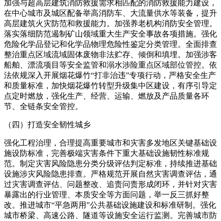
加强与超高层建筑消防救援需求相匹配的消防救援能力建设，
在中心城市及城区配备举高消防车、大流量供水等装备，提升
高层建筑火灾防范和救援能力。加强养老机构消防安全管理。
落实落细防范遏制矿山领域重大生产安全事故各项措施。强化
危险化学品登记和化学品物理危险性鉴定分类管理。全面排查
整治重点区域流域固体废物非法贮存、倾倒和填埋。加强涉客
船舶、漂流项目等安全监管和溺水涉险重点区域部位管控。依
法依规深入开展烟花爆竹“打非治违”专项行动，严格安全生产
和质量标准，加快烟花爆竹转型升级集中区建设，有序引导定
点定时燃放，强化生产、经营、运输、燃放及产品质量各环
节、全链条安全管控。
（四）打造安全韧性城乡
强化工程治理，合理提高重要城市和灾害多发地区关键基础设
施设防标准，完善极端灾害条件下重大基础设施韧性标准规
范。制定灾害风险隐患分类分级评估判定标准，持续推进基础
设施涉灾风险隐患排查。严格规范开展自然灾害调查评估，通
过灾害调查评估、问题整改、追责问责形成闭环，并针对灾害
暴露出的行业管理、本质安全等方面问题，举一反三抓好整
改。推进城市“平急两用”公共基础设施建设和标准研制。强化
城市桥梁、高速公路、隧道等设施安全运行监测。完善城市防