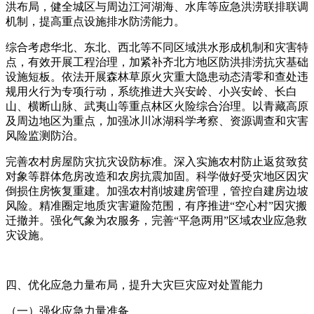
洪布局，健全城区与周边江河湖海、水库等应急洪涝联排联调
机制，提高重点设施排水防涝能力。
综合考虑华北、东北、西北等不同区域洪水形成机制和灾害特
点，有效开展工程治理，加紧补齐北方地区防洪排涝抗灾基础
设施短板。依法开展森林草原火灾重大隐患动态清零和查处违
规用火行为专项行动，系统推进大兴安岭、小兴安岭、长白
山、横断山脉、武夷山等重点林区火险综合治理。以青藏高原
及周边地区为重点，加强冰川冰湖科学考察、资源调查和灾害
风险监测防治。
完善农村房屋防灾抗灾设防标准。深入实施农村防止返贫致贫
对象等群体危房改造和农房抗震加固。科学做好受灾地区因灾
倒损住房恢复重建。加强农村削坡建房管理，管控自建房边坡
风险。精准圈定地质灾害避险范围，有序推进“空心村”因灾搬
迁撤并。强化气象为农服务，完善“平急两用”区域农业应急救
灾设施。
四、优化应急力量布局，提升大灾巨灾应对处置能力
（一）强化应急力量准备