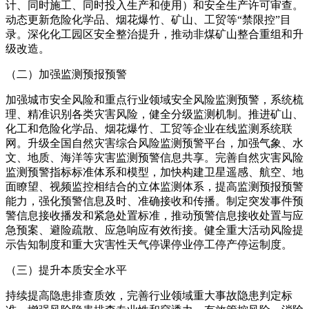
计、同时施工、同时投入生产和使用）和安全生产许可审查。
动态更新危险化学品、烟花爆竹、矿山、工贸等“禁限控”目
录。深化化工园区安全整治提升，推动非煤矿山整合重组和升
级改造。
（二）加强监测预报预警
加强城市安全风险和重点行业领域安全风险监测预警，系统梳
理、精准识别各类灾害风险，健全分级监测机制。推进矿山、
化工和危险化学品、烟花爆竹、工贸等企业在线监测系统联
网。升级全国自然灾害综合风险监测预警平台，加强气象、水
文、地质、海洋等灾害监测预警信息共享。完善自然灾害风险
监测预警指标标准体系和模型，加快构建卫星遥感、航空、地
面瞭望、视频监控相结合的立体监测体系，提高监测预报预警
能力，强化预警信息及时、准确接收和传播。制定突发事件预
警信息接收播发和紧急处置标准，推动预警信息接收处置与应
急预案、避险疏散、应急响应有效衔接。健全重大活动风险提
示告知制度和重大灾害性天气停课停业停工停产停运制度。
（三）提升本质安全水平
持续提高隐患排查质效，完善行业领域重大事故隐患判定标