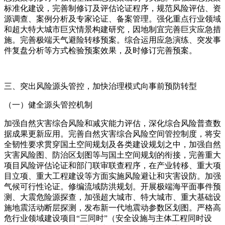
标准化建设，完善制修订及评估论证程序，规范风险评估、资
源调查、案例分析及专家论证、备案管理。强化重点行业领域
和超大特大城市巨灾情景构建研究，因地制宜完善巨灾应急措
施。完善极端天气避险转移预案。综合运用应急演练、突发事
件复盘分析等方式检验预案效果，及时修订完善预案。
三、突出风险源头管控，加快治理模式向事前预防转型
（一）健全源头管控机制
加强自然灾害综合风险和减灾能力评估，深化综合风险普查数
据成果更新应用。完善自然灾害综合风险空间管控制度，将安
全韧性要求贯穿国土空间规划及各类建设规划之中，加强自然
灾害风险图、防治区划图等与国土空间规划的衔接，完善重大
项目风险评估论证和部门联审联查程序，在产业转移、重大项
目立项、重大工程建设等方面实施风险避让和灾害设防。加强
气候可行性论证。修编流域防洪规划。开展极端海平面事件预
测、大震危险源探查，加强超大城市、特大城市、重大基础设
施地震活动断层探测，发布新一代地震动参数区划图。严格高
危行业领域建设项目“三同时”（安全设施与主体工程同时设