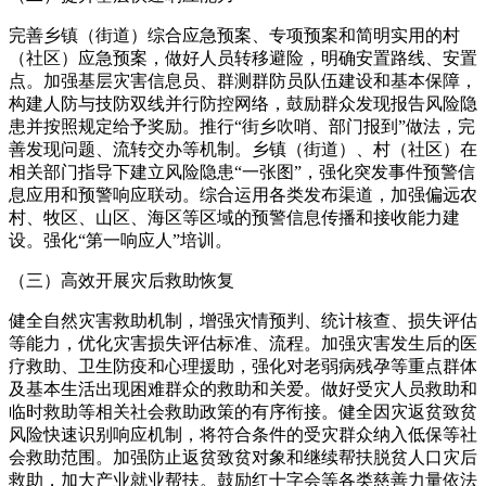
完善乡镇（街道）综合应急预案、专项预案和简明实用的村
（社区）应急预案，做好人员转移避险，明确安置路线、安置
点。加强基层灾害信息员、群测群防员队伍建设和基本保障，
构建人防与技防双线并行防控网络，鼓励群众发现报告风险隐
患并按照规定给予奖励。推行“街乡吹哨、部门报到”做法，完
善发现问题、流转交办等机制。乡镇（街道）、村（社区）在
相关部门指导下建立风险隐患“一张图”，强化突发事件预警信
息应用和预警响应联动。综合运用各类发布渠道，加强偏远农
村、牧区、山区、海区等区域的预警信息传播和接收能力建
设。强化“第一响应人”培训。
（三）高效开展灾后救助恢复
健全自然灾害救助机制，增强灾情预判、统计核查、损失评估
等能力，优化灾害损失评估标准、流程。加强灾害发生后的医
疗救助、卫生防疫和心理援助，强化对老弱病残孕等重点群体
及基本生活出现困难群众的救助和关爱。做好受灾人员救助和
临时救助等相关社会救助政策的有序衔接。健全因灾返贫致贫
风险快速识别响应机制，将符合条件的受灾群众纳入低保等社
会救助范围。加强防止返贫致贫对象和继续帮扶脱贫人口灾后
救助，加大产业就业帮扶。鼓励红十字会等各类慈善力量依法