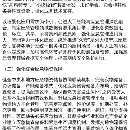
快“高精特专”、“小快轻智”装备研发。用好学会、协会和其他
各类科技资源，强化业务技术支撑。
以场景化应用需求为牵引，促进人工智能与应急管理深度融
合。制定应急管理领域数据资源采集目录，强化各类数据汇
聚、标注、共享。坚持集约高效原则，强化应急管理通用算
力、智能算力一体化建设，统筹推进“久安”系列大模型底座建
设，支持各地开发统一服务接口的应用场景。推动人工智能在
企业端应用，加强高危环节异常行为风险感知及预警。加强应
急管理领域数据安全治理，提高网络安全防护能力。
（二）强化综合应急物资保障
健全中央和地方应急物资储备协同联动机制，完善实物储备、
协议储备、产能储备模式，优化应急物资储备库布局，推动前
置储备，提高配置效率，确保自然灾害发生8小时之内受灾人
员基本生活得到有效救助。升级应急物资管理平台，推动乡村
物资纳入平台管理。完善定期点验、维护保养、到期处置、补
充更新、回收利用制度及标准，推广使用统一标识。引导支持
社区、家庭储备必要应急物资。鼓励关键行业和重点产业链企
业建立应急物资储备和紧急生产调度机制。发挥交通物流保通
保畅工作机制作用，统筹各类运力资源，完善综合立体化物资