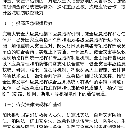
排查、调查评估制度。对造成重大社会影响的灾害事故，强化
提级调查评估或挂牌督办。深化重点区域、流域应急合作，提
升区域联防联控能力。
（二）提高应急指挥质效
完善大安全大应急框架下应急指挥机制，健全应急指挥和责任
体系。提升国家应急指挥总部和地方各级应急指挥部运行效
能，加强重特大灾害应对、防火防汛紧要期各专项指挥部成员
单位的联合会商，实现上下贯通、一体应对。健全灾害事故救
援现场指挥部统一指挥和专业指挥制度机制。全面推行省级及
以下应急管理和消防部门常态化联合值守，健全灾害事故信息
获取、研判、核报、复盘等机制。积极探索人工智能、云计算
等新技术应用，强化会商研判、应急指挥辅助决策支撑。推动
全国突发事件应急指挥综合业务系统向有条件的乡镇（街道）
延伸。提高应急通信托底保障和快速抢修抢通能力，确保“三
断”（断路、断网、断电）等极端条件下的通信畅通。
（三）夯实法律法规标准基础
加快推动国家消防救援人员法、防震减灾法、自然灾害防治
法、消防法、矿山安全法、应急救援队伍管理法、防洪法、生
产安全事故隐患排查治理条例、生产安全事故报告和调查处理