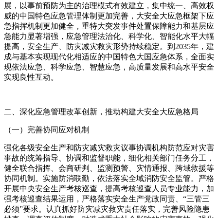
展，以事前预防为主的治理模式有效建立，集中统一、高效权
威的中国特色应急管理体制更加完善，大安全大应急框架下应
急指挥机制更加健全，重特大突发事件处置保障能力和基层应
急能力显著增强，应急管理法治化、科学化、智能化水平大幅
提高，安全生产、防灾减灾救灾形势持续稳定。到2035年，建
成与基本实现现代化相适应的中国特色大国应急体系，全面实
现依法应急、科学应急、智慧应急，高质量发展和高水平安全
实现良性互动。
二、深化应急管理改革创新，推动构建大安全大应急格局
（一）完善协同应对机制
强化各级安全生产和防灾减灾救灾议事协调机构防范应对灾害
事故的统筹指导、协调和监督职能，细化相关部门任务分工，
健全联合指挥、会商研判、监测预警、灾情通报、跨域救援等
协同机制。实施防消联勤，依法落实全域消防安全监管。严格
开展中央安全生产考核巡查，提高考核巡查人员专业能力，加
强考核巡查结果运用，严格落实安全生产党政同责、“三管三
必须”要求。认真抓好防灾减灾救灾责任落实，完善风险隐患