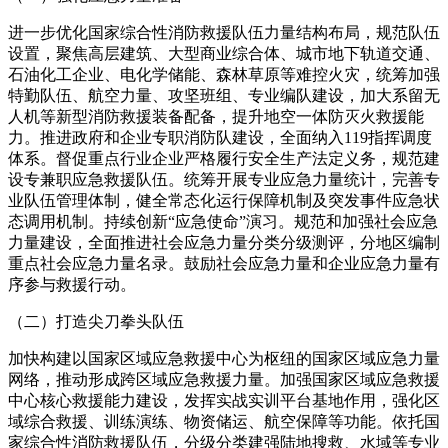
进一步优化国家综合性消防救援队伍力量结构布局，规范队伍
设置，聚焦高层建筑、大型商业综合体、城市地下轨道交通、
石油化工企业、电化学储能、森林草原等难控火灾，统筹加强
特勤队伍、航空力量、攻坚班组、专业编队建设，加大系留无
人机等新型消防救援装备配备，提升地空一体防灭火救援能
力。推进政府和企业专职消防队建设，全面纳入119指挥调度
体系。督促重点行业企业严格履行安全生产法定义务，规范建
设专兼职应急救援队伍。统筹开展专业应急力量统计，完善专
业队伍管理体制，健全常态化运行保障机制及突发事件应急状
态调用机制。持续创新“应急使命”演习。规范和加强社会应急
力量建设，全面推进社会应急力量分类分级测评，分地区编制
重点社会应急力量名录。鼓励社会应急力量和企业应急力量有
序参与救援行动。
（二）打造尖刀拳头队伍
加快构建以国家区域应急救援中心为枢纽的国家区域应急力量
网络，推动形成跨区域应急救援力量。加强国家区域应急救援
中心核心救援能力建设，发挥实战实训平台基地作用，强化区
域综合救援、训练演练、物资储运、航空保障等功能。依托国
家综合性消防救援队伍，分级分类建强陆地搜救、水域等专业