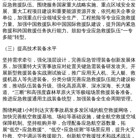
应急救援队伍。围绕服务国家重大战略实施、重点区域安全发
展、重大工程项目建设和重要能源资源开发，依托相关企事业
单位，加强重点行业领域安全生产、工程抢险等专业应急救援
力量。加强中国救援队和中国国际救援队建设，提升国内紧急
救援和跨国救援任务执行能力。鼓励专业应急救援队伍“一专
多能”转型。
（三）提高技术装备水平
坚持需求牵引，强化顶层设计，完善应急管理装备创新发展体
系，加强重特大灾害事故应对处置关键急需装备研发攻关。开
展新型救援装备实战测试验证，推广应用无人机、无人艇、救
援机器人等先进装备。分类分级完善应急救援队伍能力建设标
准，推动队伍装备升级。强化高原高寒、深水深海、长大隧
道、“三断”和高强度森林草原火灾等极端场景救援装备准备。
推进应急救援通用主战装备统型，加强装备全生命周期管理。
围绕构建1小时到达灾害事故易发多发区域的航空救援网络，
加快完善航空救援基地、场站等基础设施，健全航空救援空域
保障机制。坚持租购并举，合理配备应急航空器数量，拓
展“低空+应急救援”、“低空+应急侦测”等场景应用，提升火灾
扑救、空中调运等救援能力。创新航空救援技术和战术战法，