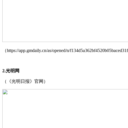
（https://app.gmdaily.cn/as/opened/n/f134d5a362bf4520b05baced3
2.光明网
（《光明日报》官网）