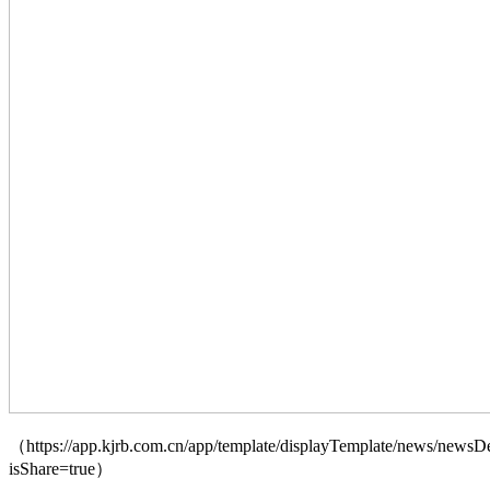
（https://app.kjrb.com.cn/app/template/displayTemplate/news/newsDe
isShare=true）