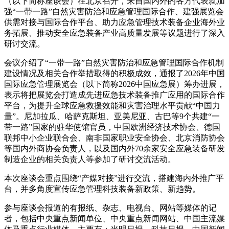
（以下简称座谈会）在北京召开，来自国内外的各方代表就加
强“一带一路”自然灾害防治和应急管理国际合作、建强展览会
供需对接与国际合作平台、助力应急管理技术装备企业海外业
务拓展、推动安全应急装备产业高质量发展等议题进行了深入
研讨交流。
会议介绍了“一带一路”自然灾害防治和应急管理国际合作机制
建设情况及相关合作举措取得的积极成效，通报了2026年中国
国际应急管理展览会（以下简称2026中国应急展）筹办进展，
表示将把展览会打造成先进应急技术装备推广应用的国际合作
平台，为提升全球应急救援效能和灾害治理水平贡献“中国力
量”。尼加拉瓜、哈萨克斯坦、亚美尼亚、古巴等9个共建“一
带一路”国家的驻华使馆官员，中国欧洲经济技术协会、德国
联邦中小企业联合会、南非国家职业安全协会、北京消防协会
等国内外商协会负责人，以及国内外70余家安全应急装备研发
制造企业的相关负责人等参加了研讨交流活动。
本次座谈会重点围绕“产媒对接”进行交流，搭建海内外推广平
台，并多角度宣传应急管理科技装备新政策、新趋势。
参与座谈会报道的有报纸、杂志、电视台、网站等媒体的记
者，包括中央重点新闻单位、中央重点新闻网站、中国主流媒