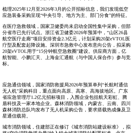
梳理2025年12月至2026年3月的公开招标信息，我们发现低空
应急装备采购呈现“中央引导、地方为主、部门分食”的特征。
在医疗急救领域，国家卫健委尚未启动全国性集中采购，但部
分省市已先行试点。浙江省卫健委2026年预算中，“山区26县
航空医疗走廊”项目安排资金2.3亿元，计划采购20架eVTOL医
疗型及配套起降设施。深圳市急救中心发布意向公告，拟采购
20架eVTOL用于“15分钟航空急救圈”建设。供应商方面，亿
航智能、小鹏汇天、上海金汇通航（与中国人保合作）参与竞
标。
应急通信领域，国家消防救援局2026年预算单列“长航时通信
无人机”采购科目，重点面向高原、高寒、高海拔地区。广东
省应急管理厅1.2亿元招标项目，入围企业包括航天彩虹、腾
盾科技及一家本地企业。森林消防领域，内蒙古、云南、四川
森林消防总队均发布了无人机采购公告，要求搭载热成像及卫
星通信载荷。
城市消防领域，住建部正在修订《城市消防站建设标准》，拟