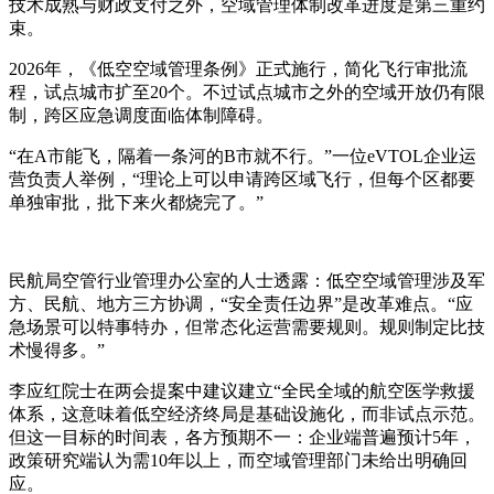
技术成熟与财政支付之外，空域管理体制改革进度是第三重约
束。
2026年，《低空空域管理条例》正式施行，简化飞行审批流
程，试点城市扩至20个。不过试点城市之外的空域开放仍有限
制，跨区应急调度面临体制障碍。
“在A市能飞，隔着一条河的B市就不行。”一位eVTOL企业运
营负责人举例，“理论上可以申请跨区域飞行，但每个区都要
单独审批，批下来火都烧完了。”
民航局空管行业管理办公室的人士透露：低空空域管理涉及军
方、民航、地方三方协调，“安全责任边界”是改革难点。“应
急场景可以特事特办，但常态化运营需要规则。规则制定比技
术慢得多。”
李应红院士在两会提案中建议建立“全民全域的航空医学救援
体系，这意味着低空经济终局是基础设施化，而非试点示范。
但这一目标的时间表，各方预期不一：企业端普遍预计5年，
政策研究端认为需10年以上，而空域管理部门未给出明确回
应。