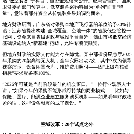
增“低空装备”子科目，但资金规模未公开。应急管理部、国家
卫健委的部门预算中，低空装备采购科目为“单列”而非“增
量”，意味着部分资金从传统装备采购调剂而来。
地方财政层面，广东省对采购本地产飞行器的单位给予30%补
贴；江苏省提出构建“全域覆盖、空地一体”的省级低空管控一
张网，资金来自省级财政与城投平台自筹；佛山市将低空经济
基础设施纳入“新基建”范畴，允许专项债融资。
但地方财政的实际支付能力存在隐忧。某中部省份应急厅2025
年采购的20架高端无人机，全年实际出动7次，其中3次为领导
视察演示。设备闲置仓库，维护费用照付——因“上级考核硬
指标”要求配备率100%。
“2026年可能是当前阶段最佳的机会窗口。”一位行业观察人士
讲，“如果今年的采购不能形成可持续的商业模式——比如与
保险、医疗、能源企业建立服务购买机制——如果明年财政收
紧的话，这些设备就真的成了摆设。”
空域改革：20个试点之外