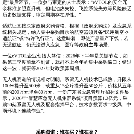
定”最后环节。一位参与审定的人士表示：“eVTOL的安全冗
余标准参照直升机，但电池热失控、飞控系统失效等风险缺乏
历史数据支撑，审定周期存在弹性。”
适航证直接决定政府采购资格。根据《政府采购法》及应急系
统相关规定，纳入集中采购目录的航空器须具备“民用航空器
适航证”或“特许飞行证”。这意味着，即使产品量产下线，若
无适航证，仍无法进入应急、医疗等政府主导场景。
一位eVTOL企业创始人笃信：2026年下半年是关键节点，如
果第三季度前拿不到证，就赶不上今年的集中采购窗口；错过
这一波，就要等2027年财政预算周期。
无人机赛道的情况相对明朗。系留无人机技术已成熟，升限从
100米提升至500米，载重从15公斤提升至50公斤，价格从五年
前的200万元降至80万元。一份广东省应急管理厅招标文件显
示，2026年“智慧应急无人机集群系统”项目预算1.2亿元，采
购50架系留无人机及配套指挥平台，技术参数要求“7级风、中
雨环境下连续作业”。
采购图谱：谁在买？谁在卖？