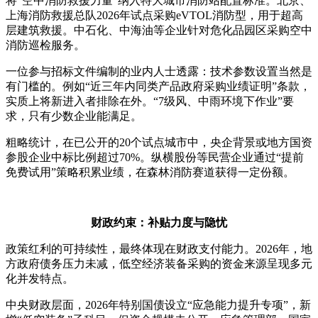
将“空中消防救援力量”纳入特大城市消防站配置标准。北京、
上海消防救援总队2026年试点采购eVTOL消防型，用于超高
层建筑救援。中石化、中海油等企业针对危化品园区采购空中
消防巡检服务。
一位参与招标文件编制的业内人士透露：技术参数设置当然是
有门槛的。例如“近三年内同类产品政府采购业绩证明”条款，
实质上将新进入者排除在外。“7级风、中雨环境下作业”要
求，只有少数企业能满足。
粗略统计，在已公开的20个试点城市中，央企背景或地方国资
参股企业中标比例超过70%。纵横股份等民营企业通过“提前
免费试用”策略积累业绩，在森林消防赛道获得一定份额。
财政约束：补贴力度与隐忧
政策红利的可持续性，最终体现在财政支付能力。2026年，地
方政府债务压力未减，低空经济装备采购的资金来源呈现多元
化并发特点。
中央财政层面，2026年特别国债设立“应急能力提升专项”，新