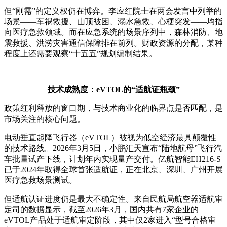
但“刚需”的定义权仍在博弈。李应红院士在两会发言中列举的
场景——车祸救援、山顶被困、溺水急救、心梗突发——均指
向医疗急救领域。而在应急系统的场景序列中，森林消防、地
震救援、洪涝灾害通信保障排在前列。财政资源的分配，某种
程度上还需要观察“十五五”规划编制结果。
技术成熟度：eVTOL的“适航证瓶颈”
政策红利释放的窗口期，与技术商业化的临界点是否匹配，是
市场关注的核心问题。
电动垂直起降飞行器（eVTOL）被视为低空经济最具颠覆性
的技术路线。2026年3月5日，小鹏汇天宣布“陆地航母”飞行汽
车批量试产下线，计划年内实现量产交付。亿航智能EH216-S
已于2024年取得全球首张适航证，正在北京、深圳、广州开展
医疗急救场景测试。
但适航认证进度仍是最大不确定性。来自民航局航空器适航审
定司的数据显示，截至2026年3月，国内共有7家企业的
eVTOL产品处于适航审定阶段，其中仅2家进入“型号合格审