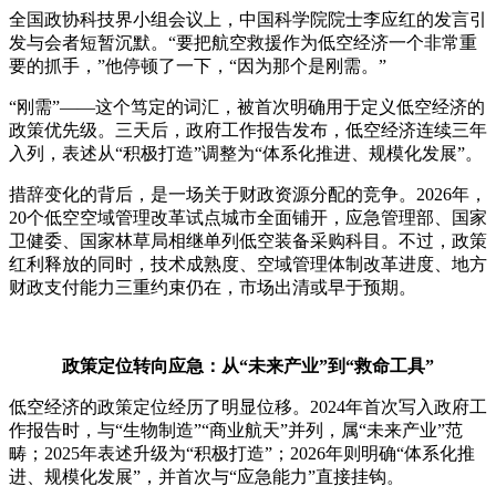
全国政协科技界小组会议上，中国科学院院士李应红的发言引
发与会者短暂沉默。“要把航空救援作为低空经济一个非常重
要的抓手，”他停顿了一下，“因为那个是刚需。”
“刚需”——这个笃定的词汇，被首次明确用于定义低空经济的
政策优先级。三天后，政府工作报告发布，低空经济连续三年
入列，表述从“积极打造”调整为“体系化推进、规模化发展”。
措辞变化的背后，是一场关于财政资源分配的竞争。2026年，
20个低空空域管理改革试点城市全面铺开，应急管理部、国家
卫健委、国家林草局相继单列低空装备采购科目。不过，政策
红利释放的同时，技术成熟度、空域管理体制改革进度、地方
财政支付能力三重约束仍在，市场出清或早于预期。
政策定位转向应急：从“未来产业”到“救命工具”
低空经济的政策定位经历了明显位移。2024年首次写入政府工
作报告时，与“生物制造”“商业航天”并列，属“未来产业”范
畴；2025年表述升级为“积极打造”；2026年则明确“体系化推
进、规模化发展”，并首次与“应急能力”直接挂钩。