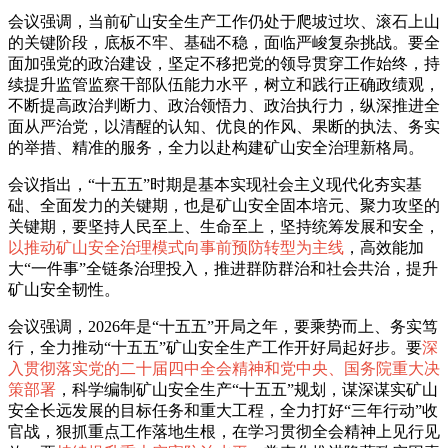
会议强调，当前矿山安全生产工作仍处于爬坡过坎、滚石上山
的关键阶段，底板不牢、基础不稳，面临严峻复杂挑战。要全
面加强党的政治建设，坚定不移把党的领导贯穿工作始终，持
续提升监管监察干部队伍能力水平，树立和践行正确政绩观，
不断提高政治判断力、政治领悟力、政治执行力，纵深推进全
面从严治党，以清醒的认知、优良的作风、果断的执法、务实
的举措、精准的服务，全力以赴构建矿山安全治理新格局。
会议指出，“十五五”时期是基本实现社会主义现代化夯实基
础、全面发力的关键期，也是矿山安全固本培元、聚力攻坚的
关键期，要坚持人民至上、生命至上，坚持统筹发展和安全，
以推动矿山安全治理模式向事前预防转型为主线
，高效能加
大“一件事”全链条治理投入，推进群防群治和社会共治，提升
矿山安全韧性。
会议强调，2026年是“十五五”开局之年，要乘势而上、务实笃
行，全力推动“十五五”矿山安全生产工作开好局起好步。要
深
入贯彻落实党的二十届四中全会精神和党中央、国务院重大决
策部署
，科学编制矿山安全生产“十五五”规划，谋深谋实矿山
安全长远发展的目标任务和重大工程，全力打好“三年行动”收
官战，狠抓重点工作落地生根，在学习贯彻全会精神上见行见