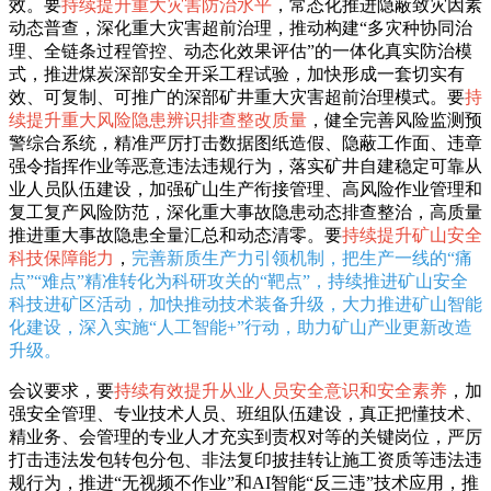
效。要
持续提升重大灾害防治水平
，常态化推进隐蔽致灾因素
动态普查，深化重大灾害超前治理，推动构建“多灾种协同治
理、全链条过程管控、动态化效果评估”的一体化真实防治模
式，推进煤炭深部安全开采工程试验，加快形成一套切实有
效、可复制、可推广的深部矿井重大灾害超前治理模式。要
持
续提升重大风险隐患辨识排查整改质量
，健全完善风险监测预
警综合系统，精准严厉打击数据图纸造假、隐蔽工作面、违章
强令指挥作业等恶意违法违规行为，落实矿井自建稳定可靠从
业人员队伍建设，加强矿山生产衔接管理、高风险作业管理和
复工复产风险防范，深化重大事故隐患动态排查整治，高质量
推进重大事故隐患全量汇总和动态清零。要
持续提升矿山安全
科技保障能力
，
完善新质生产力引领机制，把生产一线的“痛
点”“难点”精准转化为科研攻关的“靶点”，持续推进矿山安全
科技进矿区活动，加快推动技术装备升级，大力推进矿山智能
化建设，深入实施“人工智能+”行动，助力矿山产业更新改造
升级。
会议要求，要
持续有效提升从业人员安全意识和安全素养
，加
强安全管理、专业技术人员、班组队伍建设，真正把懂技术、
精业务、会管理的专业人才充实到责权对等的关键岗位，严厉
打击违法发包转包分包、非法复印披挂转让施工资质等违法违
规行为，推进“无视频不作业”和AI智能“反三违”技术应用，推