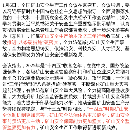
1月6日，全国矿山安全生产工作会议在京召开。会议强调，要
以习近平新时代中国特色社会主义思想为指导，全面贯彻落实
党的二十大和二十届历次全会及中央经济工作会议精神，深入
学习贯彻习近平总书记关于安全生产重要指示批示精神，认真
贯彻落实全国应急管理工作会议部署要求，进一步深化落实两
办《意见》，打赢
矿山安全生产治本攻坚三年行动
收官战，持
续
推进“八条硬措施”硬落实
，全力防范减少矿山安全生产事
故，全力构建思想铸安、依法治安、科技兴安、人才强安、基
础保安协同发力的矿山安全治理新格局。
会议指出，2025年是“十四五”收官之年，在党中央、国务院坚
强领导下，各级矿山安全监管监察部门和矿山企业深入贯彻习
近平总书记重要指示批示精神，凝心聚力、攻坚克难，一体推
进“三年行动”和“八条硬措施”硬落实，不断深化矿山重大灾害
超前治理，有效防范矿山安全重大风险，全力提高隐患整改质
量，大力提升矿山安全监管监察质效，持续提升矿山安全保障
能力，着力提升干部队伍能力水平，推动全国矿山安全生产形
势持续保持稳定。与“十三五”时期相比，“
十四五”时期矿山安
全体制机制更加完善，矿山安全法治体系更加健全，矿山安全
事前预防更加主动，矿山安全保障能力更加坚实，矿山安全监
管监察更加有力
，矿山安全生产工作取得新进展新成效。