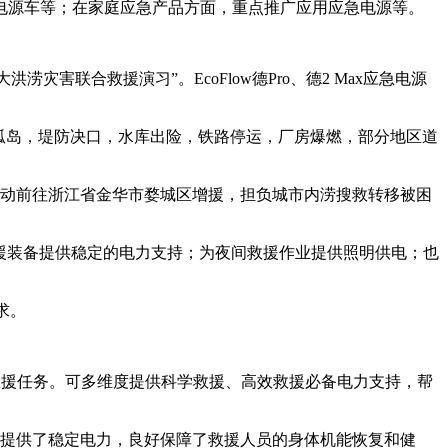
急电源车等；在家庭应急产品方面，重点推广应用应急电源等。
害联合救援演习”。EcoFlow德Pro、德2 Max应急电源
孤岛，堤防决口，水库出险，铁路停运，厂房爆燃，部分地区道
机动前往浙江省金华市婺城区增援，担负城市内涝搜救转移被困
救援装备提供稳定的电力支持；为夜间救援作业提供照明供电；也
求。
项救援任务。可多维度提供科学救援、高效救援必备电力支持，帮
备提供了稳定电力，良好保障了救援人员的身体机能恢复和健