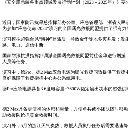
《安全应急装备重点领域发展行动计划（2023－2025年
近日，国家防汛抗旱总指挥部办公室、应急管理部、浙省人民政府在浙
为参加“应急使命·2024”演习的全国曙光救援同盟提供了强
演习模拟超强台风“海神”登陆后，导致金华等地多灾并发：
路、电力、通信中断。
国家防汛抗洪指挥部调派全国曙光救援同盟前往金华进行增援，
人员等任务。
演习中，德Pro、德2 Max应急电源为曙光救援同盟提供
良好保障了救援指挥中心办公系统用电。
德Pro应急电源具备3.6度电容量+3600W额定输出功率的
德2 Max具备更便携的体积和重量，方便单兵或小团队随时移
助救援队抢抓黄金救援时间。
演习外，5月的浙江天气炎热，救援人员执行任务后需要迅速