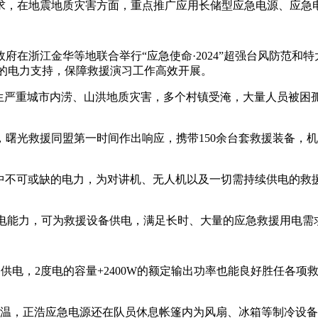
）》要求，在地震地质灾害方面，重点推广应用长储型应急电源、应
江金华等地联合举行“应急使命·2024”超强台风防范和特大洪涝灾
有力的电力支持，保障救援演习工作高效开展。
发生严重城市内涝、山洪地质灾害，多个村镇受淹，大量人员被困
曙光救援同盟第一时间作出响应，携带150余台套救援装备，
了救援中不可或缺的电力，为对讲机、无人机以及一切需持续供电的
超强供电能力，可为救援设备供电，满足长时、大量的应急救援用电需
动供电，2度电的容量+2400W的额定输出功率也能良好胜任各
降温，正浩应急电源还在队员休息帐篷内为风扇、冰箱等制冷设