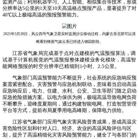
监测产品；利用机器学习、人工智能、相似集合等技术，形成
分辨率达5公里的1天至10天高温格点预报产品，显著提升了对
40℃以上极端高温的预报预警能力。
2021年3月28日，风云四号气象卫星实时监测沙尘移动过程，内蒙古东北部可以清
晰看到锋面气旋云系已经进入锢囚阶段。
江苏省气象局完成基于点对点建模的气温预报算法，调
试基于计算机视觉的气
温预报整体建模业务化模块，高温智
能网格预报的时空分辨率已精细到1小时、2.5公里。
气象部门高温预警能力不断提升，社会系统的应急响应预
案需紧密配合。灾害预警与应急机制联动，意味着当启动高温
应急响应后，电力、住建、水利、公安、卫生等部门随之启动
应急抢险措施方案。以电力保供为例，极端高温导致电网负荷
不断攀升，迎峰度夏期间，通过构建智能电网、打造智慧管理
平台等方式，提前布局夏季用电高峰期，保障电力供给。
江苏省气象部门应用气象灾害风险普查成果，形成高温灾
害危险性区划和针对人口、经济、农业的高温风险评估与区
划，提升了高温精细化灾害风险预警能力，健全了与各部门的