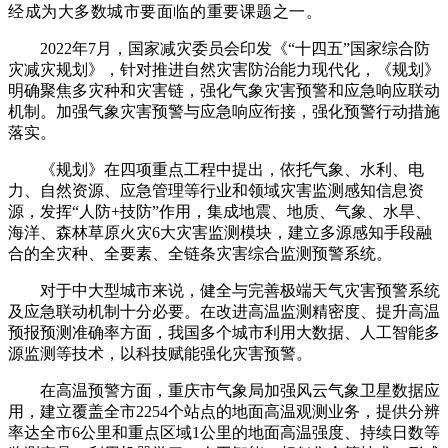
经成为大多数城市要面临的重要课题之一。
2022年7月，国家减灾委员会印发《“十四五”国家综合防
灾减灾规划》，针对推进自然灾害防治能力现代化，《规划》
明确聚焦多灾种和灾害链，强化气象灾害预警和应急响应联动
机制。加强气象灾害预警与应急响应衔接，强化预警行动措施
落实。
《规划》在四项重点工程中提出，依托气象、水利、电
力、自然资源、应急管理等行业和领域灾害监测感知信息资
源，发挥“人防+技防”作用，集成地震、地质、气象、水旱、
海洋、森林草原火灾6大灾害监测模块，建立多源感知手段融
合的全灾种、全要素、全链条灾害综合监测预警系统。
对于中大型城市来说，健全与完善极端天气灾害预警系统
及应急联动机制十分必要。在改进高温监测精密度、提升高温
预报预测准确率方面，我国多个城市利用大数据、人工智能多
源监测等技术，以科技赋能强化灾害预警。
在高温预警方面，重庆市气象局加强风云气象卫星数据应
用，建立覆盖全市2254个站点的地面高温观测业务，提供分辨
率达全市6公里和重点区域1公里的地面高温强度、持续日数等